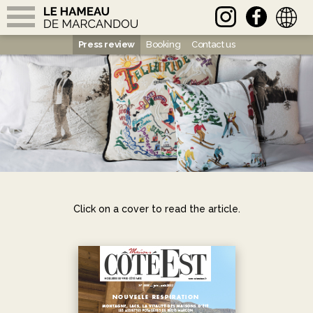
français
Press review
Booking
Contact us
BOOKING
THE CHALETS
The Hamlet
Chalet Sisimiut
Chalet Ilulissat
Chalet Ikamiut
THE MARCANDOU EXPERIENCE
Click on a cover to read the article.
Beyond wonders
Benefits & Services
Thousand possibilities
About us