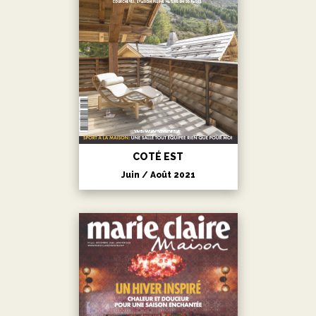
Press review
COURCHEVEL
The resort
Seasons & activities
CONTACT
Access
Contact us
COTÉ EST
Juin / Août 2021