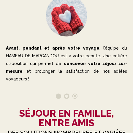
Revue de Presse
COURCHEVEL
La station
Saisons & activités
CONTACT
Avant, pendant et après votre voyage
, l’équipe du
Accéder au Hameau
HAMEAU DE MARCANDOU est à votre écoute. Une entière
disposition qui permet de
concevoir votre séjour sur-
Nous contacter
mesure
et prolonger la satisfaction de nos fidèles
voyageurs !
SÉJOUR EN FAMILLE,
ENTRE AMIS
DES SOLUTIONS NOMBREUSES ET VARIÉES