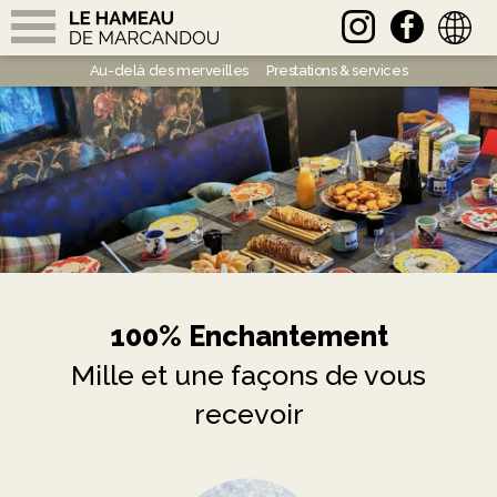
english
Au-delà des merveilles
Prestations & services
RÉSERVATION
Mille et une possibilités
À propos de nous
LES CHALETS
Le Hameau
Chalet Sisimiut
Chalet Ilulissat
Chalet Ikamiut
L'EXPÉRIENCE MARCANDOU
100% Enchantement
Au-delà des merveilles
Mille et une façons de vous
Prestations & services
recevoir
Mille et une possibilités
À propos de nous